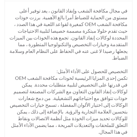
في مجال مكافحة الشغب وإنفاذ القانون ، يعد توفير أعلى
مستوى من الحماية للضباط أمرا بالغ الأهمية. برزت خوذات
مكافحة الشغب OEM كمغيرة لقواعد اللعبة في هذا الصدد ،
حيث تقدم حلولا مبتكرة مصممة خصيصا لتلبية الاحتياجات
المحددة لوكالات إنفاذ القانون. تجمع هذه الخوذات بين الميزات
المتقدمة وخيارات التخصيص والتكنولوجيا المتطورة ، مما
يجعلها رصيدا لا غنى عنه في الحفاظ على النظام العام وسلامة
الضباط.
التخصيص للحصول على الأداء الأمثل:
تكمن إحدى المزايا الرئيسية لخوذات مكافحة الشغب OEM
في قدرتها على التخصيص لتلبية متطلبات محددة. يمكن
لوكالات إنفاذ القانون التعاون مع الشركات المصنعة لتصميم
خوذات تتوافق مع احتياجاتهم التشغيلية. من دمج شعارات
الوكالات إلى اختيار الألوان المفضلة ، تسمح خيارات التخصيص
بتحسين العلامة التجارية والرؤية. بالإضافة إلى ذلك ، يمكن
للوكالات تحديد ميزات الخوذة مثل أنظمة الاتصالات ونقاط
التعلق للملحقات والتعديلات المريحة ، مما يضمن الأداء الأمثل
في هذا المجال.