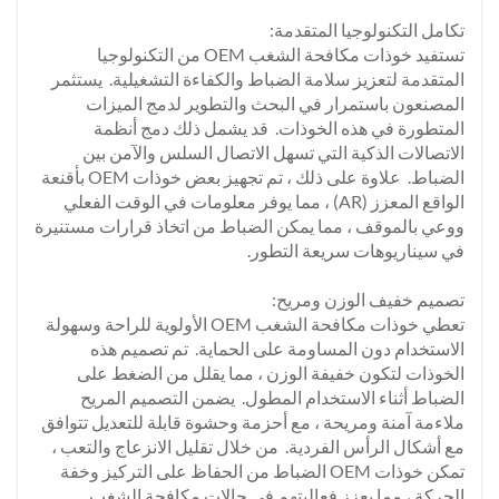
تكامل التكنولوجيا المتقدمة:
تستفيد خوذات مكافحة الشغب OEM من التكنولوجيا
المتقدمة لتعزيز سلامة الضباط والكفاءة التشغيلية. يستثمر
المصنعون باستمرار في البحث والتطوير لدمج الميزات
المتطورة في هذه الخوذات. قد يشمل ذلك دمج أنظمة
الاتصالات الذكية التي تسهل الاتصال السلس والآمن بين
الضباط. علاوة على ذلك ، تم تجهيز بعض خوذات OEM بأقنعة
الواقع المعزز (AR) ، مما يوفر معلومات في الوقت الفعلي
ووعي بالموقف ، مما يمكن الضباط من اتخاذ قرارات مستنيرة
في سيناريوهات سريعة التطور.
تصميم خفيف الوزن ومريح:
تعطي خوذات مكافحة الشغب OEM الأولوية للراحة وسهولة
الاستخدام دون المساومة على الحماية. تم تصميم هذه
الخوذات لتكون خفيفة الوزن ، مما يقلل من الضغط على
الضباط أثناء الاستخدام المطول. يضمن التصميم المريح
ملاءمة آمنة ومريحة ، مع أحزمة وحشوة قابلة للتعديل تتوافق
مع أشكال الرأس الفردية. من خلال تقليل الانزعاج والتعب ،
تمكن خوذات OEM الضباط من الحفاظ على التركيز وخفة
الحركة ، مما يعزز فعاليتهم في حالات مكافحة الشغب.