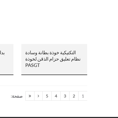
التكتيكية خوذة بطانة وسادة
بدل
نظام تعليق حزام الذقن لخوذة
PASGT
5
4
3
2
1
صفحة: