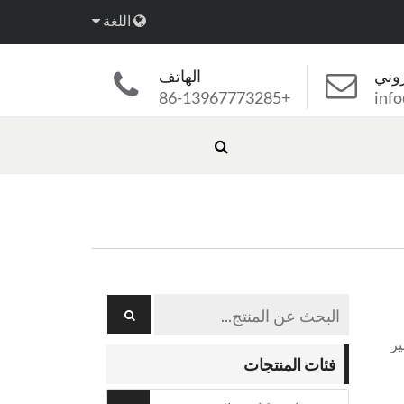
اللغة
روني
الهاتف
+86-13967773285
inf
ير
فئات المنتجات