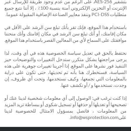
بتشفير AES-256. على الرغم من عدم وجود طريقة للإرسال عبر
الإنترنت أو التخزين الإلكتروني آمنة بنسبة 100٪ ، إلا أننا نتبع جميع
متطلبات PCI-DSS وننفذ معايير الصناعة الإضافية المقبولة عموما.
باستخدام هذا الموقع، فإنك تقر بأنك تبلغ سن الرشد على الأقل في
مكان إقامتك، أو أنك تبلغ سن الرشد في مكان إقامتك وأنك منحتنا
موافقتك على السماح لأي من المعالين القصر باستخدام هذا الموقع.
نحتفظ بالحق في تعديل سياسة الخصوصية هذه في أي وقت، لذا
يرجى مراجعتها بشكل متكرر. ستدخل التغييرات والتوضيحات حيز
التنفيذ فور نشرها على الموقع. إذا أجرينا تغييرات جوهرية على هذه
السياسة، فسنخطرك هنا بأنه تم تحديثها، حتى تكون على دراية
بالمعلومات التي نجمعها، وكيف نستخدمها، وتحت أي ظروف، إن
وجدت، نستخدمها و / أو نكشف عنها.
إذا كنت ترغب في: الوصول إلى أي معلومات شخصية لدينا عنك أو
تصحيحها أو تعديلها أو حذفها أو تسجيل شكوى أو ببساطة تريد المزيد
من المعلومات ، فاتصل بمسؤول الامتثال للخصوصية لدينا
على
info@wsprotection.com
.