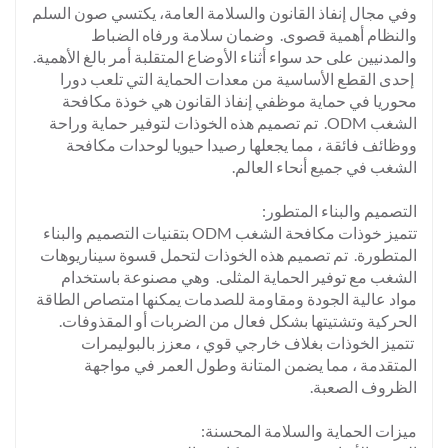
وفي مجال إنفاذ القانون والسلامة العامة، يكتسي صون السلم
والنظام أهمية قصوى. وضمان سلامة ورفاه الضباط
والمدنيين على حد سواء أثناء الأوضاع المتقلبة أمر بالغ الأهمية.
إحدى القطع الأساسية من معدات الحماية التي تلعب دورا
محوريا في حماية موظفي إنفاذ القانون هي خوذة مكافحة
الشغب ODM. تم تصميم هذه الخوذات لتوفير حماية وراحة
ووظائف فائقة ، مما يجعلها رصيدا حيويا لوحدات مكافحة
الشغب في جميع أنحاء العالم.
التصميم والبناء المتطور:
تتميز خوذات مكافحة الشغب ODM بتقنيات التصميم والبناء
المتطورة. تم تصميم هذه الخوذات لتحمل قسوة سيناريوهات
الشغب مع توفير الحماية المثلى. وهي مصنوعة باستخدام
مواد عالية الجودة ومقاومة للصدمات يمكنها امتصاص الطاقة
الحركية وتشتيتها بشكل فعال من الضربات أو المقذوفات.
تتميز الخوذات بغلاف خارجي قوي ، معزز بالبوليمرات
المتقدمة ، مما يضمن المتانة وطول العمر في مواجهة
الظروف الصعبة.
ميزات الحماية والسلامة المحسنة: