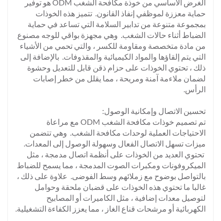
الغرض الأساسي من خوذة مكافحة الشغب ODM هو توفير
حماية معززة لموظفي إنفاذ القانون. تتميز هذه الخوذات
بمجموعة متنوعة من تدابير السلامة التي تساعد في حماية
الضباط أثناء حالات الشغب. وهي مجهزة بواقي للوجه مصنوع
من مادة متخصصة ومقاومة للكسر ، والتي تحمي من الأشياء
التي يتم إلقاؤها والمواد الكيميائية والمقذوفات. بالإضافة إلى
ذلك ، تحتوي الخوذات على حزام ذقن قابل للتعديل وحشوة
لضمان ملاءمة آمنة ومريحة ، مما يقلل من خطر إصابات
الرأس.
تحسين الاتصال وإمكانية الوصول:
تم تصميم خوذات مكافحة الشغب ODM مع مراعاة
الاحتياجات العملية لوحدات مكافحة الشغب. وهي تتضمن
ميزات تسهل الاتصال الفعال وسهولة الوصول إلى المعدات.
تحتوي العديد من الخوذات على أنظمة اتصال مدمجة ، مثل
الميكروفونات ومكبرات الصوت المدمجة ، مما يسمح للضباط
بالتواصل بوضوح مع زملائهم وسط الفوضى. علاوة على ذلك ،
غالبا ما تحتوي هذه الخوذات على قضبان ملحقة وحوامل
لتوصيل معدات إضافية ، مثل الكاميرات أو المصابيح
الكهربائية أو مرشحات قناع الغاز ، مما يعزز الكفاءة التشغيلية.