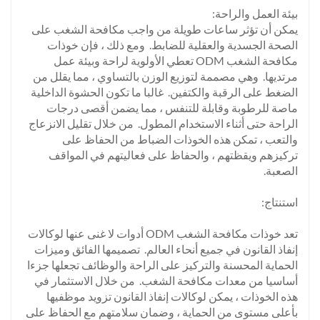
بيئة العمل والراحة:
يمكن أن تؤثر ساعات طويلة من واجب مكافحة الشغب على
الصحة الجسدية والعقلية للضابط. ومع ذلك ، فإن خوذات
مكافحة الشغب ODM تعطي الأولوية لراحة وبيئة عمل
مرتديها. وهي مصممة لتوزيع الوزن بالتساوي ، مما يقلل من
الضغط على الرقبة والكتفين. غالبا ما تكون الحشوة الداخلية
ماصة للرطوبة وقابلة للتنفس ، مما يضمن أقصى درجات
الراحة حتى أثناء الاستخدام المطول. من خلال تقليل الانزعاج
والتعب ، تمكن هذه الخوذات الضباط من الحفاظ على
تركيزهم ويقظتهم ، والحفاظ على فعاليتهم في المواقف
الصعبة.
استنتاج:
تعد خوذات مكافحة الشغب ODM أدوات لا غنى عنها لوكالات
إنفاذ القانون في جميع أنحاء العالم. تصميمها الفائق وميزات
الحماية المحسنة والتركيز على الراحة والوظائف تجعلها جزءا
أساسيا من معدات مكافحة الشغب. من خلال الاستثمار في
هذه الخوذات ، يمكن لوكالات إنفاذ القانون تزويد موظفيها
بأعلى مستوى من الحماية ، وضمان سلامتهم مع الحفاظ على