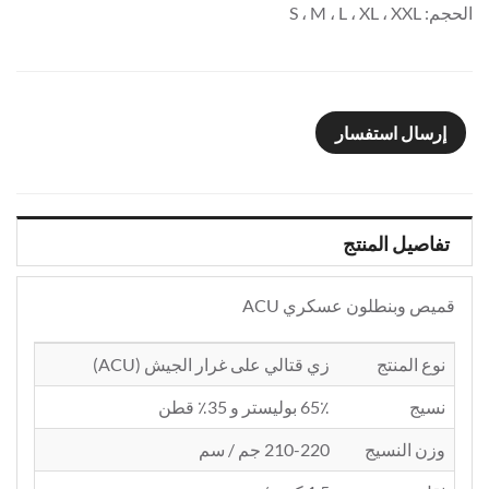
الحجم: S ، M ، L ، XL ، XXL
إرسال استفسار
تفاصيل المنتج
قميص وبنطلون عسكري ACU
نوع المنتج
زي قتالي على غرار الجيش (ACU)
نسيج
65٪ بوليستر و 35٪ قطن
وزن النسيج
210-220 جم / سم